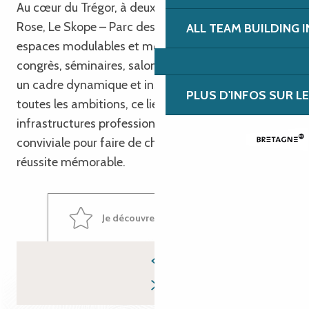
Au cœur du Trégor, à deux pas de la Côte de Granit
Manolé
Rose, Le Skope – Parc des événements déploie ses
ALL TEAM BUILDING 
Hôtel Ibis Lannion Côte de Granit Rose
espaces modulables et modernes pour accueillir
Le Beaupré - Domaine Sous le phare
congrès, séminaires, salons ou conférences dans
L'Escale Hôtel Bellevue
un cadre dynamique et inspirant. Pensé pour
PLUS D'INFOS SUR L
toutes les ambitions, ce lieu unique allie
infrastructures professionnelles et atmosphère
conviviale pour faire de chaque rendez-vous une
réussite mémorable.
Je découvre le Skope à Lannion