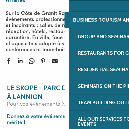
Ajou
Sur la Côte de Granit Rose, organisez vos
BUSINESS TOURISM AN
événements professionnels dans des lieux variés
et inspirants : salles de réunion, espaces de
réception, hôtels, restaurants et lieux de
GROUP AND SEMINA
caractère. En ville, face à la mer ou au vert,
chaque site s’adapte à vos séminaires, congrès,
conférences et team-building.
RESTAURANTS FOR G
RESIDENTIAL SEMIN
Distillerie Warenghem | Whisky Armorik
Centre de vacances du Baly - Rêves de mer
SEMINARS ON THE PI
LE SKOPE - PARC DES ÉVÉNEMENTS
Hôtel Kyriad Lannion Perros-Guirec
À LANNION
Hôtel Arcadia
TEAM BUILDING OUT
Pour vos événements XXL
Le Manoir de Porspoden
Hôtel Aigue Marine
Donnez à votre événement toute l’ampleur qu’il
ALL OUR SERVICES 
Aquarium Marin de Trégastel
mérite !
EVENTS
Voiles & Traditions