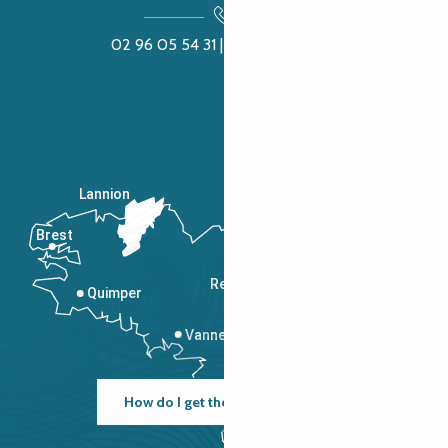
02 96 05 54 31 | 02 96 04 04 57
Lannion
Brest
Saint-Malo
Rennes
Quimper
Vannes
How do I get there?