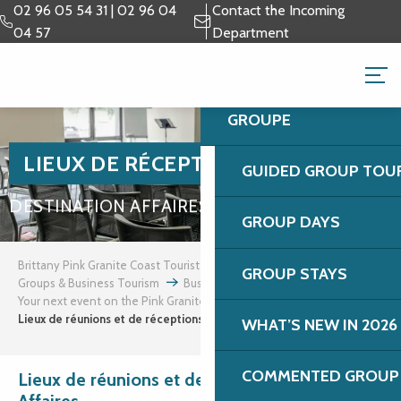
Aller
02 96 05 54 31 | 02 96 04
Contact the Incoming
au
04 57
Department
contenu
GROUPS & BUSINESS 
principal
GROUPE
LIEUX DE RÉCEPTIONS
GUIDED GROUP TOU
DESTINATION AFFAIRES
GROUP DAYS
Brittany Pink Granite Coast Tourist Office
GROUP STAYS
Groups & Business Tourism
Business tourism
Your next event on the Pink Granite Coast
Lieux de réunions et de réceptions – Affaires
WHAT’S NEW IN 2026
COMMENTED GROUP 
Lieux de réunions et de réceptions –
Affaires